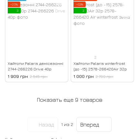
−25%
−63%
3
3
2
Хайтопи Palaris демісезонні
Хайтопи Palaris winterfrost
2744-266226 Drive 40р
(до -15) 2578-266420Air 32р
1 909 грн
1 000 грн
2 545 грн
2 709 грн
Показать еще 9 товаров
Назад
Вперед
1
из 2