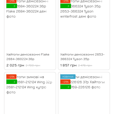
−25%
−25%
3
3
Хайтопи демісезонні Flake
Хайтопи демісезонні 2653-
2684-360224 36р
366324 Tyson 35р
2 025 грн
1 857 грн
2 700 грн
2 476 грн
−25%
НОВИНКА
3
−25%
3