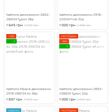
Хайтопи демісезонні 2653-
Хайтопи демісезонні 2576-
266124 Tyson 36р
220124 First 32р
1 945 грн
1 000 грн
2 593 грн
2 488 грн
−25%
РАСПРОДАЖА
3
−60%
3
Хайтопи Palaris демісезонні
Хайтопи демісезонні 2653-
2578-266724 Air 36р
236624 Tyson 32р
1 957 грн
1 000 грн
2 609 грн
2 476 грн
НОВИНКА
РАСПРОДАЖА