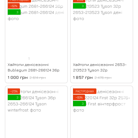
−62%
3
3
1
Хайтопи демісезонні
Хайтопи демісезонні 2653-
Bublegum 2681-266124 36р
213523 Tyson 32р
1 000 грн
1 857 грн
2 614 грн
2 476 грн
−25%
РАСПРОДАЖА
3
−60%
3