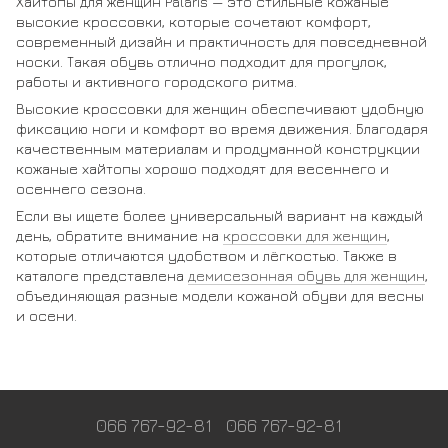
Хайтопы для женщин Palaris — это стильные кожаные
высокие кроссовки, которые сочетают комфорт,
современный дизайн и практичность для повседневной
носки. Такая обувь отлично подходит для прогулок,
работы и активного городского ритма.
Высокие кроссовки для женщин обеспечивают удобную
фиксацию ноги и комфорт во время движения. Благодаря
качественным материалам и продуманной конструкции
кожаные хайтопы хорошо подходят для весеннего и
осеннего сезона.
Если вы ищете более универсальный вариант на каждый
день, обратите внимание на
кроссовки для женщин
,
которые отличаются удобством и лёгкостью. Также в
каталоге представлена
демисезонная обувь для женщин
,
объединяющая разные модели кожаной обуви для весны
и осени.
066 767-92-81
066 767-92-81