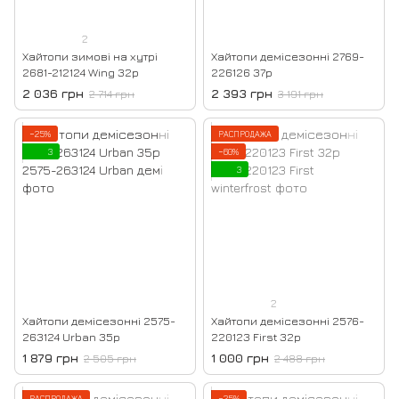
2
Хайтопи зимові на хутрі
Хайтопи демісезонні 2769-
2681-212124 Wing 32р
226126 37р
2 036 грн
2 393 грн
2 714 грн
3 191 грн
−25%
РАСПРОДАЖА
3
−60%
3
2
Хайтопи демісезонні 2575-
Хайтопи демісезонні 2576-
263124 Urban 35р
220123 First 32р
1 879 грн
1 000 грн
2 505 грн
2 488 грн
РАСПРОДАЖА
−25%