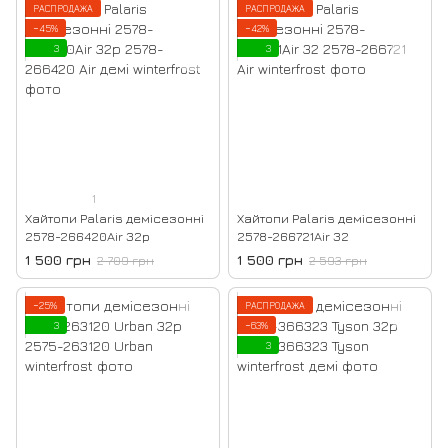
РАСПРОДАЖА
РАСПРОДАЖА
−45%
−42%
3
3
1
Хайтопи Palaris демісезонні
Хайтопи Palaris демісезонні
2578-266420Air 32р
2578-266721Air 32
1 500 грн
1 500 грн
2 709 грн
2 593 грн
−25%
РАСПРОДАЖА
3
−63%
3