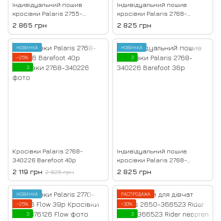
Індивідуальний пошив
Індивідуальний пошив
кросівки Palaris 2755-
кросівки Palaris 2768-
363426 Barefoot 36р
330226 Barefoot 36р
2 865 грн
2 825 грн
НОВИНКА
НОВИНКА
−25%
3
3
Кросівки Palaris 2768-
Індивідуальний пошив
340226 Barefoot 40р
кросівки Palaris 2768-
340226 Barefoot 36р
2 119 грн
2 825 грн
2 825 грн
НОВИНКА
РАСПРОДАЖА
−25%
−30%
3
3