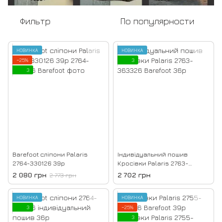
Фильтр
По популярности
НОВИНКА
НОВИНКА
−25%
3
3
Barefoot сліпони Palaris
Індивідуальний пошив
2764-330126 39р
Кросівки Palaris 2763-
363326 Barefoot 36р
2 080 грн
2 702 грн
2 773 грн
НОВИНКА
НОВИНКА
3
−25%
3