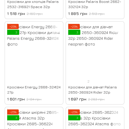
Кросівки для хлопців Palaris
Кросівки Palaris Boost 2662-
2532-316921 Space 32р
332124 32р
1 518 грн
1 885 грн
2 169 грн
2 513 грн
−25%
−25%
3
3
2
Кросівки Energy 2668-324124
Кросівки для дівчат Palaris
27р
2650-360924 Rider 32р
1 601 грн
1 697 грн
2 134 грн
2 263 грн
−25%
−25%
3
3