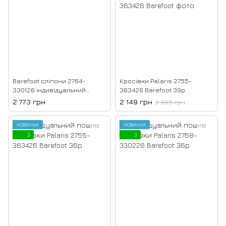
Barefoot сліпони 2764-
Кросівки Palaris 2755-
330126 індивідуальний
363426 Barefoot 39р
пошив 36р
2 773 грн
2 149 грн
2 865 грн
НОВИНКА
НОВИНКА
3
3