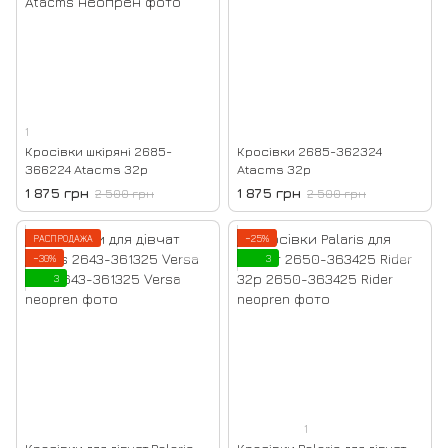
1
Кросівки шкіряні 2685-
Кросівки 2685-362324
366224 Atacms 32р
Atacms 32р
1 875 грн
1 875 грн
2 500 грн
2 500 грн
РАСПРОДАЖА
−25%
−30%
3
3
1
Кросівки для дівчат Palaris
Кросівки Palaris для дівчат