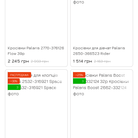
Кросівки Palaris 2770-376126
Кросівки для дівчат Palaris
Flow 39р
2650-366523 Rider
2 245 грн
1 514 грн
2 993 грн
2 163 грн
РАСПРОДАЖА
−25%
−30%
3
3