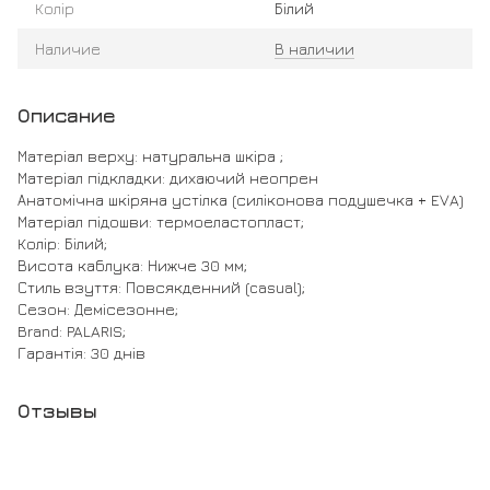
Колір
Білий
Наличие
В наличии
Описание
Матеріал верху: натуральна шкіра ;
Матеріал підкладки: дихаючий неопрен
Анатомічна шкіряна устілка (силіконова подушечка + EVA)
Матеріал підошви: термоеластопласт;
Колір: Білий;
Висота каблука: Нижче 30 мм;
Стиль взуття: Повсякденний (casual);
Сезон: Демісезонне;
Brand: PALARIS;
Гарантія: 30 днів
Отзывы