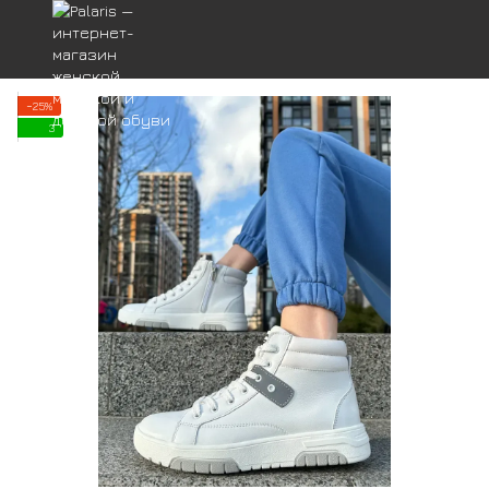
−25%
3