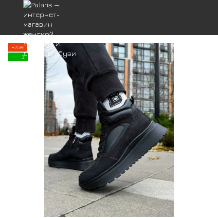
−25%
3