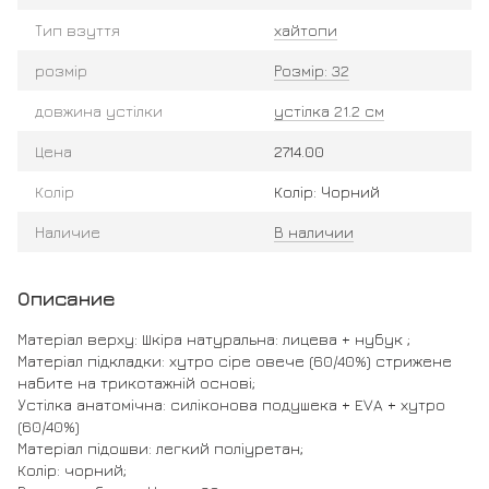
Тип взуття
хайтопи
розмір
Розмір: 32
довжина устілки
устілка 21.2 см
Цена
2714.00
Колір
Колір: Чорний
Наличие
В наличии
Описание
Матеріал верху: Шкіра натуральна: лицева + нубук ;
Матеріал підкладки: хутро сіре овече (60/40%) стрижене
набите на трикотажній основі;
Устілка анатомічна: силіконова подушека + EVA + хутро
(60/40%)
Матеріал підошви: легкий поліуретан;
Колір: чорний;