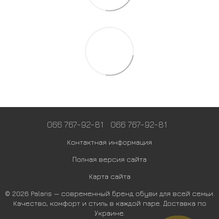
066 767-92-81
066 767-92-81
Контактная информация
Полная версия сайта
Карта сайта
© 2026 Palaris — современный бренд обуви для всей семьи.
Качество, комфорт и стиль в каждой паре. Доставка по
Украине.