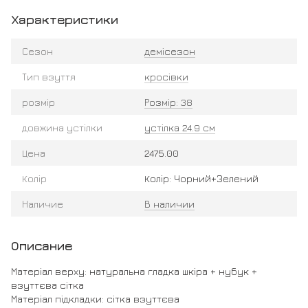
Характеристики
Сезон
демісезон
Тип взуття
кросівки
розмір
Розмір: 38
довжина устілки
устілка 24.9 см
Цена
2475.00
Колір
Колір: Чорний+Зелений
Наличие
В наличии
Описание
Матеріал верху: натуральна гладка шкіра + нубук +
взуттєва сітка
Матеріал підкладки: сітка взуттєва