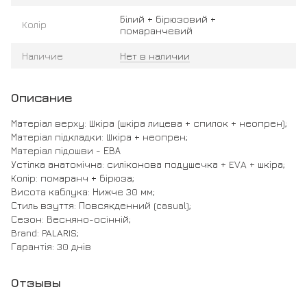
Білий + бірюзовий +
Колір
помаранчевий
Наличие
Нет в наличии
Описание
Матеріал верху: Шкіра (шкіра лицева + спилок + неопрен);
Матеріал підкладки: Шкіра + неопрен;
Матеріал підошви - ЕВА
Устілка анатомічна: силіконова подушечка + EVA + шкіра;
Колір: помаранч + бірюза;
Висота каблука: Нижче 30 мм;
Стиль взуття: Повсякденний (casual);
Сезон: Весняно-осінній;
Brand: PALARIS;
Гарантія: 30 днів
Отзывы