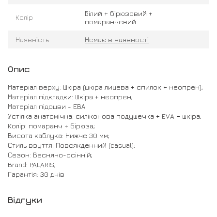
Білий + бірюзовий +
Колір
помаранчевий
Наявність
Немає в наявності
Опис
Матеріал верху: Шкіра (шкіра лицева + спилок + неопрен);
Матеріал підкладки: Шкіра + неопрен;
Матеріал підошви - ЕВА
Устілка анатомічна: силіконова подушечка + EVA + шкіра;
Колір: помаранч + бірюза;
Висота каблука: Нижче 30 мм;
Стиль взуття: Повсякденний (casual);
Сезон: Весняно-осінній;
Brand: PALARIS;
Гарантія: 30 днів
Відгуки