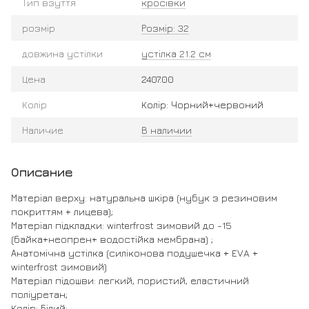
Тип взуття
кросівки
розмір
Розмір: 32
довжина устілки
устілка 21.2 см
Цена
2407.00
Колір
Колір: Чорний+червоний
Наличие
В наличии
Описание
Матеріал верху: натуральна шкіра (нубук з резиновим
покриттям + лицева);
Матеріал підкладки: winterfrost зимовий до -15
(байка+неопрен+ водостійка мембрана) ;
Анатомічна устілка (силіконова подушечка + EVA +
winterfrost зимовий)
Матеріал підошви: легкий, пористий, еластичний
поліуретан;
Колір: Білий;