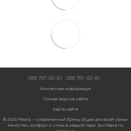
066 767-92-81
066 767-92-81
Контактная информация
Полная версия сайта
Карта сайта
© 2026 Palaris — современный бренд обуви для всей семьи.
Качество, комфорт и стиль в каждой паре. Доставка по
Украине.