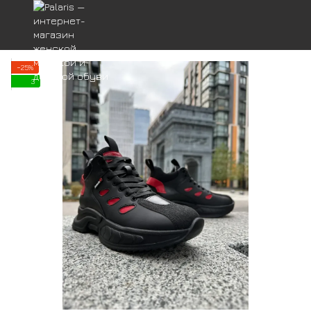
−25%
3