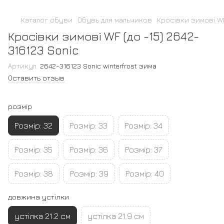
Каталог обуви
Обувь для мальчиков
Кросівки зимові WF
Кросівки зимові WF (до -15) 2642-
316123 Sonic
Артикул:
2642-316123 Sonic winterfrost зима
Оставить отзыв
розмір
Розмір: 32
Розмір: 33
Розмір: 34
Розмір: 35
Розмір: 36
Розмір: 37
Розмір: 38
Розмір: 39
Розмір: 40
довжина устілки
устілка 21.2 см
устілка 21.9 см