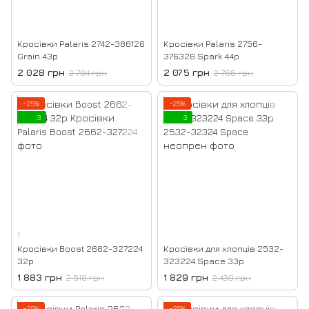
Кросівки Palaris 2742-386126
Кросівки Palaris 2756-
Grain 43р
376326 Spark 44р
2 028 грн
2 075 грн
2 704 грн
2 766 грн
−25%
−25%
3
3
1
Кросівки Boost 2662-327224
Кросівки для хлопців 2532-
32р
323224 Space 33р
1 883 грн
1 829 грн
2 510 грн
2 439 грн
−25%
−25%