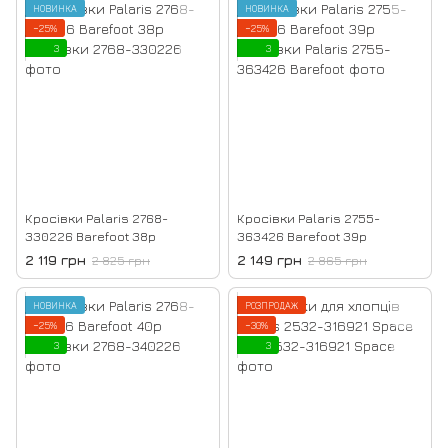
НОВИНКА
НОВИНКА
−25%
−25%
3
3
Кросівки Palaris 2768-
Кросівки Palaris 2755-
330226 Barefoot 38р
363426 Barefoot 39р
2 119 грн
2 149 грн
2 825 грн
2 865 грн
НОВИНКА
РОЗПРОДАЖ
−25%
−30%
3
3