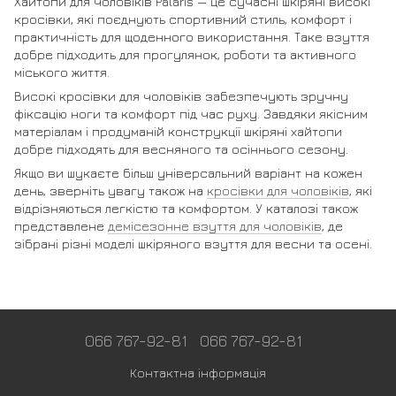
Хайтопи для чоловіків Palaris — це сучасні шкіряні високі
кросівки, які поєднують спортивний стиль, комфорт і
практичність для щоденного використання. Таке взуття
добре підходить для прогулянок, роботи та активного
міського життя.
Високі кросівки для чоловіків забезпечують зручну
фіксацію ноги та комфорт під час руху. Завдяки якісним
матеріалам і продуманій конструкції шкіряні хайтопи
добре підходять для весняного та осіннього сезону.
Якщо ви шукаєте більш універсальний варіант на кожен
день, зверніть увагу також на
кросівки для чоловіків
, які
відрізняються легкістю та комфортом. У каталозі також
представлене
демісезонне взуття для чоловіків
, де
зібрані різні моделі шкіряного взуття для весни та осені.
066 767-92-81
066 767-92-81
Контактна інформація