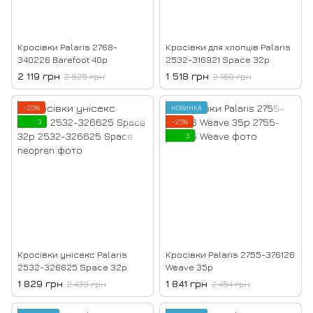
Кросівки Palaris 2768-
Кросівки для хлопців Palaris
340226 Barefoot 40р
2532-316921 Space 32р
2 119 грн
1 518 грн
2 825 грн
2 169 грн
−25%
НОВИНКА
3
−25%
3
Кросівки унісекс Palaris
Кросівки Palaris 2755-376126
2532-326625 Space 32р
Weave 35р
1 829 грн
1 841 грн
2 439 грн
2 454 грн