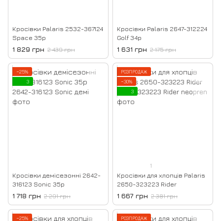
Кросівки Palaris 2532-367124
Кросівки Palaris 2647-312224
Space 35р
Golf 34р
1 829 грн
1 631 грн
2 439 грн
2 175 грн
−25%
РОЗПРОДАЖ
3
−30%
3
1
Кросівки демісезонні 2642-
Кросівки для хлопців Palaris
316123 Sonic 35р
2650-323223 Rider
1 718 грн
1 667 грн
2 291 грн
2 381 грн
−25%
РОЗПРОДАЖ