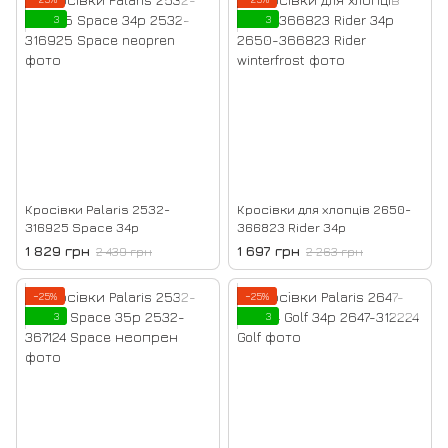
3
3
Кросівки Palaris 2532-
Кросівки для хлопців 2650-
316925 Space 34р
366823 Rider 34р
1 829 грн
1 697 грн
2 439 грн
2 263 грн
−25%
−25%
3
3