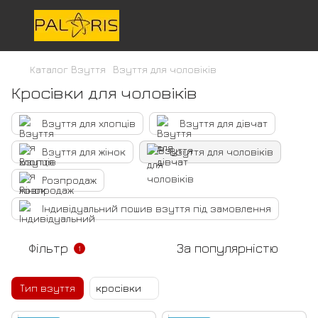
Каталог Взуття
Взуття для чоловіків
Кросівки для чоловіків
Взуття для хлопців
Взуття для дівчат
Взуття для жінок
Взуття для чоловіків
Розпродаж
Індивідуальний пошив взуття під замовлення
Фільтр
За популярністю
1
Тип взуття
кросівки