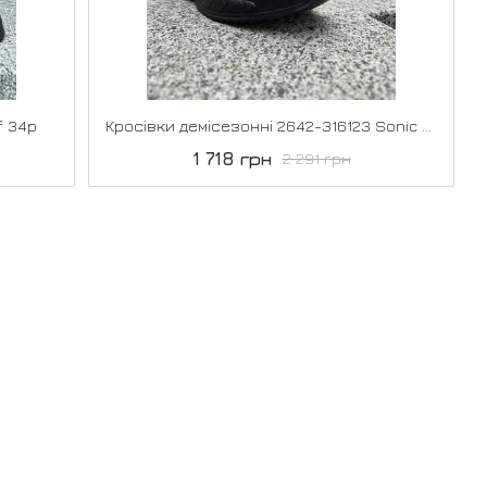
f 34р
Кросівки демісезонні 2642-316123 Sonic 35р
1 718 грн
2 291 грн