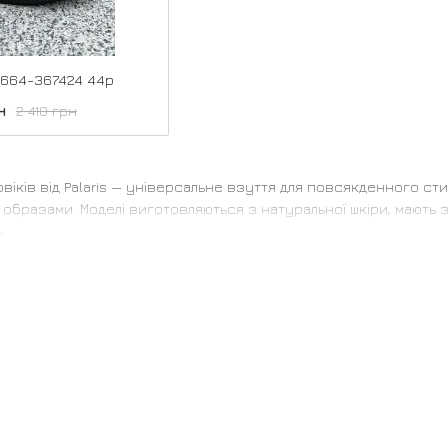
 2664-367424 44р
н
2 410 грн
овіків від Palaris — універсальне взуття для повсякденного ст
образами. Моделі виготовляються з натуральної шкіри, мають
.