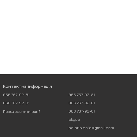
Контактна інформація
066 767-92-81
066 767-92-81
066 767-92-81
066 767-92-81
066 767-92-81
Передзвонити вам?
skype
palaris.sale@gmail.com