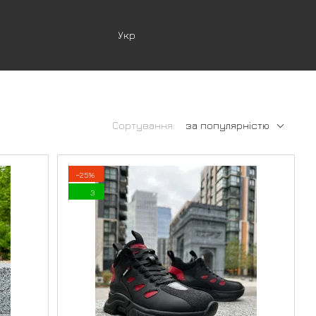
Укр
Сортування:
за популярністю
−25%
3