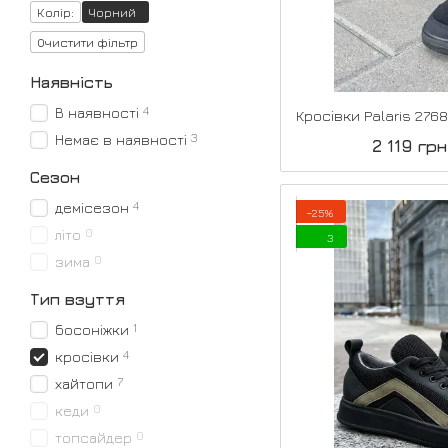
Колір:
Чорний
Очистити фільтр
Наявність
4
В наявності
3
Немає в наявності
2 119 грн
Сезон
4
демісезон
−25%
0
літо
3
0
зима
Тип взуття
1
босоніжки
4
кросівки
7
хайтопи
0
кеди
0
топсайдер