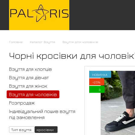
Перейти до основного контенту
Головна
Каталог Взуття
Взуття для чоловіків
Чорні кросівки для чоловік
Взуття для хлопців
НОВИНКА
Взуття для дівчат
−25%
Взуття для жінок
3
Взуття для чоловіків
Розпродаж
Індивідуальний пошив взуття
під замовлення
Тип взуття:
кросівки