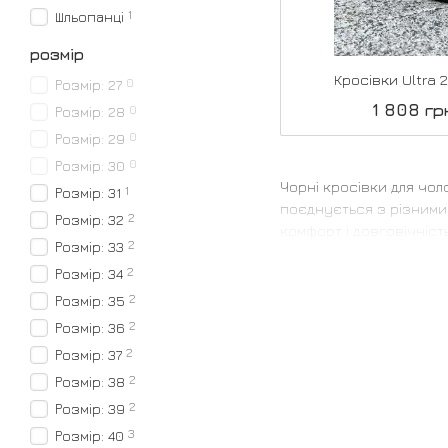
1
Шльопанці
розмір
Кросівки Ultra
0
Розмір: 27
1 808 гр
0
Розмір: 28
0
Розмір: 29
0
Розмір: 30
Чорні кросівки для чол
1
Розмір: 31
поєднується з різними 
2
Розмір: 32
комфорт і довговічність
2
Розмір: 33
2
Розмір: 34
2
Розмір: 35
2
Розмір: 36
2
Розмір: 37
2
Розмір: 38
2
Розмір: 39
3
Розмір: 40