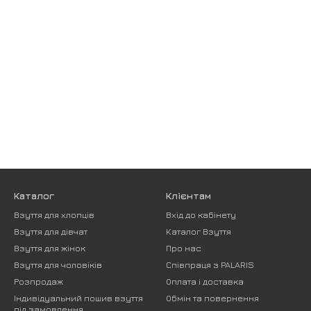
Каталог
Клієнтам
Взуття для хлопців
Вхід до кабінету
Взуття для дівчат
Каталог Взуття
Взуття для жінок
Про нас
Взуття для чоловіків
Співпраця з PALARIS
Розпродаж
Оплата і доставка
Індивідуальний пошив взуття
Обмін та повернення
під замовлення