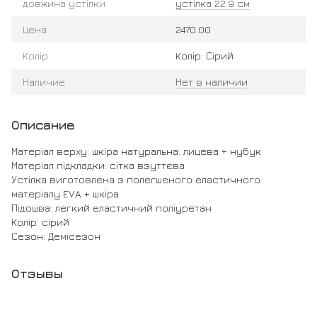
довжина устілки
устілка 22.9 см
Цена
2470.00
Колір
Колір: Сірий
Наличие
Нет в наличии
Описание
Матеріал верху: шкіра натуральна: лицева + нубук
Матеріал підкладки: сітка взуттєва
Устілка виготовлена з полегшеного еластичного
матеріалу EVA + шкіра
Підошва: легкий еластичний поліуретан
Колір: сірий
Сезон: Демісезон
Отзывы