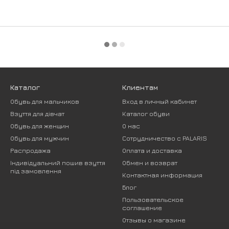
Каталог
Клиентам
Обувь для мальчиков
Вход в личный кабинет
Взуття для дівчат
Каталог обуви
Обувь для женщин
О нас
Обувь для мужчин
Сотрудничество с PALARIS
Распродажа
Оплата и доставка
Індивідуальний пошив взуття
Обмен и возврат
під замовлення
Контактная информация
Блог
Пользовательское
соглашение
Отзывы о магазине