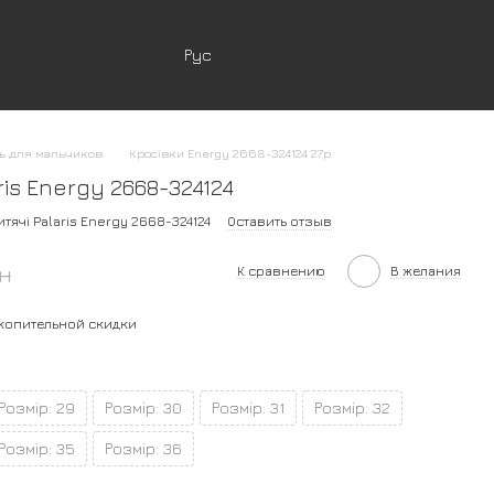
Рус
ь для мальчиков
Кросівки Energy 2668-324124 27р
ris Energy 2668-324124
тячі Palaris Energy 2668-324124
Оставить отзыв
рн
К сравнению
В желания
копительной скидки
Розмір: 29
Розмір: 30
Розмір: 31
Розмір: 32
Розмір: 35
Розмір: 36