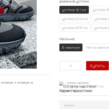
довжина устілки
устілка 18.1 см
устілка 18
устілка 20.9 см
устілка 
устілка 23.6 см
устілка 
Наличие
В наличии
Нет в налич
Купить
 спилок + спилок з
ОПЛАТА ЧАСТЯМИ
3 платежа по 533.67 грн
Характеристики
Сезон