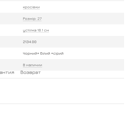
кросівки
Розмір: 27
устілка 18.1 см
2134.00
Чорний+ білий +сірий
В наличии
антия
Возврат