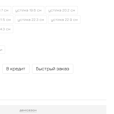
.7 см
устілка 19.6 см
устілка 20.2 см
21.5 см
устілка 22.3 см
устілка 22.9 см
24.3 см
ии
В кредит
Быстрый заказ
демісезон