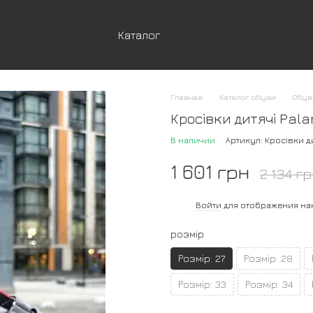
Каталог
Главная
Каталог обуви
Обув
Кросівки дитячі Pala
В наличии
Артикул: Кросівки ди
1 601 грн
2 134 г
%
Войти
для отображения на
розмір
Розмір: 27
Розмір: 28
Розмір: 33
Розмір: 34