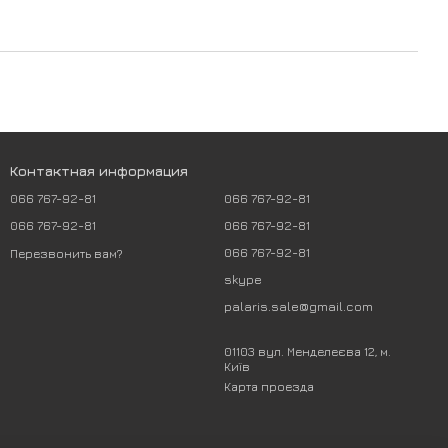
Контактная информация
066 767-92-81
066 767-92-81
066 767-92-81
066 767-92-81
066 767-92-81
Перезвонить вам?
skype
palaris.sale@gmail.com
01103 вул. Менделеєва 12, м.
Київ
Карта проезда