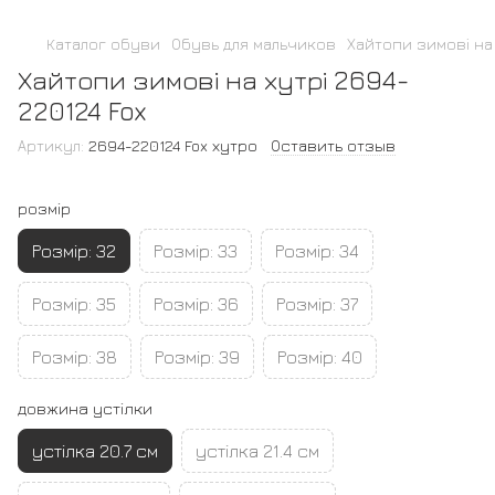
Каталог обуви
Обувь для мальчиков
Хайтопи зимові на 
Хайтопи зимові на хутрі 2694-
220124 Fox
Артикул:
2694-220124 Fox хутро
Оставить отзыв
розмір
Розмір: 32
Розмір: 33
Розмір: 34
Розмір: 35
Розмір: 36
Розмір: 37
Розмір: 38
Розмір: 39
Розмір: 40
довжина устілки
устілка 20.7 см
устілка 21.4 см