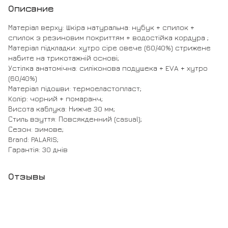
Описание
Матеріал верху: Шкіра натуральна: нубук + спилок +
спилок з резиновим покриттям + водостійка кордура ;
Матеріал підкладки: хутро сіре овече (60/40%) стрижене
набите на трикотажній основі;
Устілка анатомічна: силіконова подушека + EVA + хутро
(60/40%)
Матеріал підошви: термоеластопласт;
Колір: чорний + помаранч;
Висота каблука: Нижче 30 мм;
Стиль взуття: Повсякденний (casual);
Сезон: зимове;
Brand: PALARIS;
Гарантія: 30 днів
Отзывы