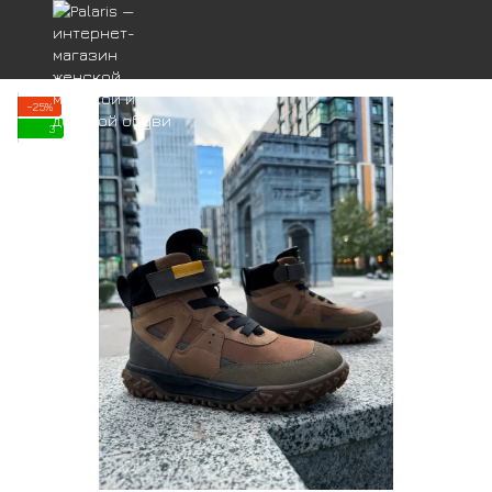
−25%
3