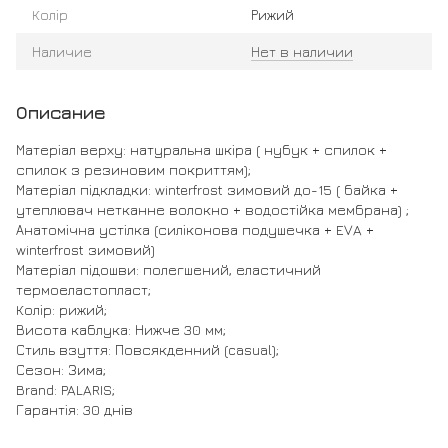
Колір
Рижий
Наличие
Нет в наличии
Описание
Матеріал верху: натуральна шкіра ( нубук + спилок +
спилок з резиновим покриттям);
Матеріал підкладки: winterfrost зимовий до-15 ( байка +
утеплювач нетканне волокно + водостійка мембрана) ;
Анатомічна устілка (силіконова подушечка + EVA +
winterfrost зимовий)
Матеріал підошви: полегшений, еластичний
термоеластопласт;
Колір: рижий;
Висота каблука: Нижче 30 мм;
Стиль взуття: Повсякденний (casual);
Сезон: Зима;
Brand: PALARIS;
Гарантія: 30 днів