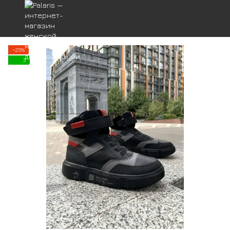
−25%
3