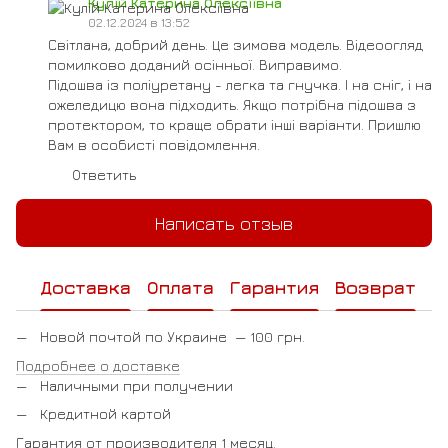
Кулій Катерина Олексіївна
02.12.2024 в 13:52
Світлана, добрий день. Це зимова модель. Відеоогляд
помилково доданий осінньої. Виправимо.
Підошва із поліуретану - легка та гнучка. І на сніг, і на
ожеледицю вона підходить. Якщо потрібна підошва з
протектором, то краще обрати інші варіанти. Пришлю
Вам в особисті повідомлення.
Ответить
Написать отзыв
Доставка
Оплата
Гарантия
Возврат
Новой почтой по Украине — 100 грн.
Подробнее о доставке
Наличными при получении
Кредитной картой
Гарантия от производителя 1 месяц.