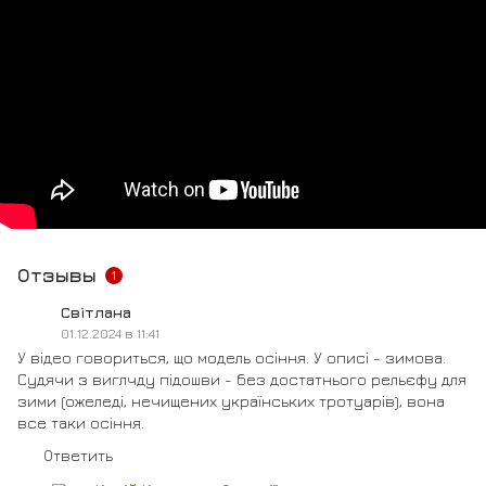
Отзывы
1
Світлана
01.12.2024 в 11:41
У відео говориться, що модель осіння. У описі - зимова.
Судячи з виглчду підошви - без достатнього рельєфу для
зими (ожеледі, нечищених українських тротуарів), вона
все таки осіння.
Ответить