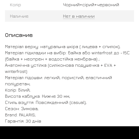
Колір
Чорний+сірий+червоний
Наличие
Нет в наличии
Описание
Матеріал верху: натуральна шкіра ( лицева + спилок);
Матеріал підкладки на вибір: байка або winterfrost до -15С
(байка + неопрен + водостійка мембрана) ;
Анатомічна устілка (силіконова подушечка + EVA +
winterfrost)
Матеріал підошви: легкий, пористий, еластичний
поліуретан;
Колір: Білий;
Висота каблука: Нижче 30 мм;
Стиль взуття: Повсякденний (casual);
Сезон: Зимова;
Brand: PALARIS;
Гарантія: 30 днів