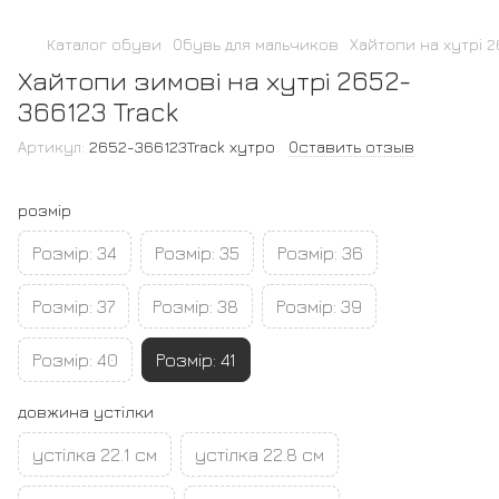
Каталог обуви
Обувь для мальчиков
Хайтопи на хутрі 2
Хайтопи зимові на хутрі 2652-
366123 Track
Артикул:
2652-366123Track хутро
Оставить отзыв
розмір
Розмір: 34
Розмір: 35
Розмір: 36
Розмір: 37
Розмір: 38
Розмір: 39
Розмір: 40
Розмір: 41
довжина устілки
устілка 22.1 см
устілка 22.8 см