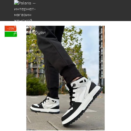
−25%
3