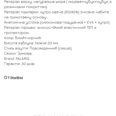
Матеріал верху: натуральна шкіра ( лицева+нубук+нубук з
резиновим покриттям);
Матеріал підкладки: хутро овече (60/40%) зчісане набите
на трикотажну основу ;
Анатомічна устілка (силіконова подушечка + EVA + хутро)
Матеріал підошви: зносостійкий еластичний ТЕП з
протектором;
Колір: Білий+чорний;
Висота каблука: Нижче 30 мм;
Стиль взуття: Повсякденний (casual);
Сезон: Зимова;
Brand: PALARIS;
Гарантія: 30 днів
Отзывы