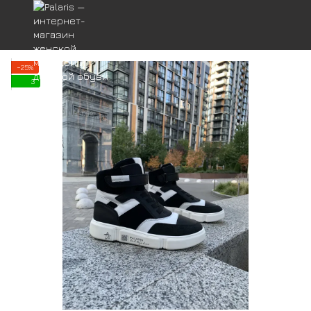
−25%
3