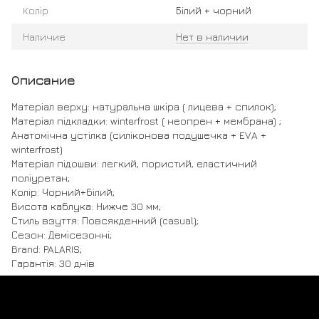
Колір
Білий + чорний
Наличие
Нет в наличии
Описание
Матеріал верху: натуральна шкіра ( лицева + спилок);
Матеріал підкладки: winterfrost ( неопрен + мембрана) ;
Анатомічна устілка (силіконова подушечка + EVA +
winterfrost)
Матеріал підошви: легкий, пористий, еластичний
поліуретан;
Колір: Чорний+білий;
Висота каблука: Нижче 30 мм;
Стиль взуття: Повсякденний (casual);
Сезон: Демісезонні;
Brand: PALARIS;
Гарантія: 30 днів