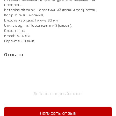
неопрен;
Матеріал підошви - еластичний легкий поліуретан;
Колір: білий + чорний;
Висота каблука: Нижче 30 мм;
Стиль взуття: Повсякденний (casual);
Сезон: літо;
Brand: PALARIS;
Гарантія: 30 днів
Отзывы
Добавьте первый отзыв
Написать отзыв