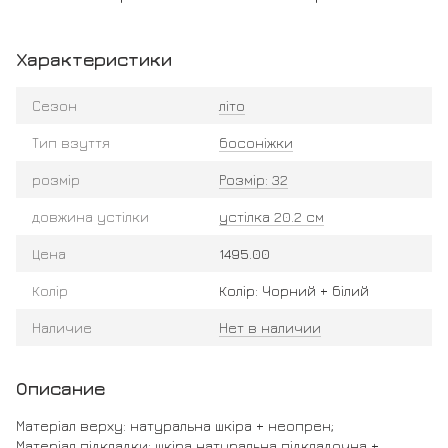
Характеристики
Сезон
літо
Тип взуття
босоніжки
розмір
Розмір: 32
довжина устілки
устілка 20.2 см
Цена
1495.00
Колір
Колір: Чорний + білий
Наличие
Нет в наличии
Описание
Матеріал верху: натуральна шкіра + неопрен;
Матеріал підкладки: шкіра натуральна підкладочна +