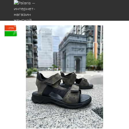
−25%
3