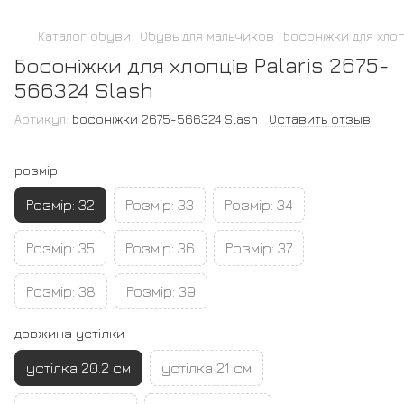
Каталог обуви
Обувь для мальчиков
Босоніжки для хлоп
Босоніжки для хлопців Palaris 2675-
566324 Slash
Артикул:
Босоніжки 2675-566324 Slash
Оставить отзыв
розмір
Розмір: 32
Розмір: 33
Розмір: 34
Розмір: 35
Розмір: 36
Розмір: 37
Розмір: 38
Розмір: 39
довжина устілки
устілка 20.2 см
устілка 21 см