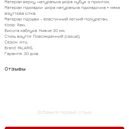
Матеріал верху: натуральна шкіра нубук з принтом;
Матеріал підкладки: шкіра натуральна підкладочна + мяка
взуттєва сітка;
Матеріал підошви - еластичний легкий поліуретан;
Колір: Хакі;
Висота каблука: Нижче 30 мм;
Стиль взуття: Повсякденний (casual);
Сезон: літо;
Brand: PALARIS;
Гарантія: 30 днів
Отзывы
Добавьте первый отзыв