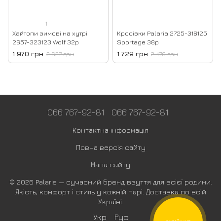
1
Хайтопи зимові на хутрі
Кросівки Palaria 2725-316125
2657-323123 Wolf 32р
Sportage 38р
1 970 грн
1 729 грн
2 627 грн
2 470 грн
066 767-92-81
066 767-92-81
Контактна інформація
Повна версія сайту
Мапа сайту
© 2026 Palaris — сучасний бренд взуття для всієї родини.
Якість, комфорт і стиль у кожній парі. Доставка по всій
Україні.
Укр
Рус