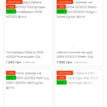
РОЗПРОДАЖ
РОЗПРОДАЖ
−50%
−62%
3
3
1
Топсайдери Palaris 2518-
Хайтопи зимові на хутрі
420120 Розпродаж 32р
2604-223223 Skater 32р
1 242 грн
1 000 грн
2 484 грн
2 629 грн
−25%
РОЗПРОДАЖ
3
−30%
3