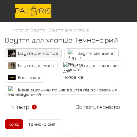
Каталог Взуття
Взуття для хлопців
Взуття для хлопців Темно-сірий
Взуття для хлопців
Взуття для дівчат
Взуття для жінок
Взуття для чоловіків
Розпродаж
Індивідуальний пошив взуття під замовлення
Фільтр
За популярністю
1
Колір
Темно-сірий