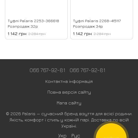
Туфлі Palaris 2253-366618
Туфлі Palaris 2268-415117
Розпродаж 32р
Розпродаж 34р
1 142 грн
1 142 грн
2 284 грн
2 284 грн
066 767-92-81
066 767-92-81
Контактна інформація
Повна версія сайту
Мапа сайту
© 2026 Palaris — сучасний бренд взуття для всієї родини.
Якість, комфорт і стиль у кожній парі. Доставка по всій
Україні.
Укр
Рус