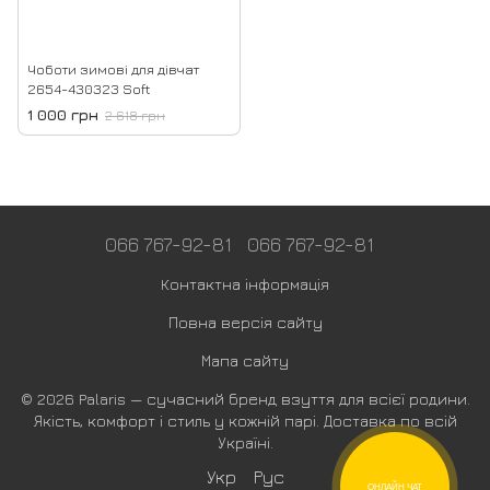
Чоботи зимові для дівчат
2654-430323 Soft
1 000 грн
2 618 грн
066 767-92-81
066 767-92-81
Контактна інформація
Повна версія сайту
Мапа сайту
© 2026 Palaris — сучасний бренд взуття для всієї родини.
Якість, комфорт і стиль у кожній парі. Доставка по всій
Україні.
Укр
Рус
ОНЛАЙН ЧАТ