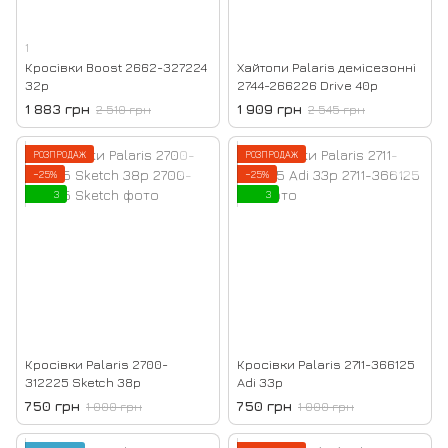
1
Кросівки Boost 2662-327224
Хайтопи Palaris демісезонні
32р
2744-266226 Drive 40р
1 883 грн
1 909 грн
2 510 грн
2 545 грн
РОЗПРОДАЖ
РОЗПРОДАЖ
−25%
−25%
3
3
Кросівки Palaris 2700-
Кросівки Palaris 2711-366125
312225 Sketch 38р
Adi 33р
750 грн
750 грн
1 000 грн
1 000 грн