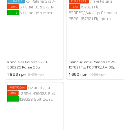
НОВИНКА
РОЗПРОДАЖ
−25%
−47%
3
Кросівки Palaris 2723-
Сліпони літні Palaris 2528-
366225 Pulse 35р
157821 Fly РОЗПРОДАЖ 30р
1 853 грн
1 000 грн
2 470 грн
1 900 грн
РОЗПРОДАЖ
−62%
3