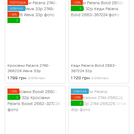
РОЗПРОДАЖ
−25%
НОВИНКА
3
−30%
3
Кросівки Palaris 2749-
Кеди Palaris Bolid 2663-
366226 Wave 33р
367224 32р
1 799 грн
1 720 грн
2 570 грн
2 293 грн
−25%
НОВИНКА
3
−25%
3