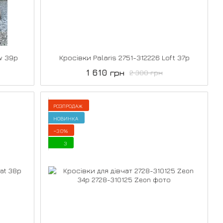
w 39р
Кросівки Palaris 2751-312226 Loft 37р
1 610 грн
2 300 грн
РОЗПРОДАЖ
НОВИНКА
−30%
3