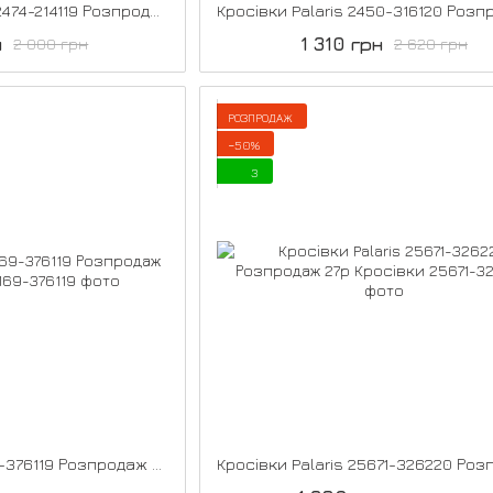
Кросівки для дівчат 2474-214119 Розпродаж 37р
н
1 310 грн
2 000 грн
2 620 грн
РОЗПРОДАЖ
−50%
3
Кросівки Palaris 2169-376119 Розпродаж 39р