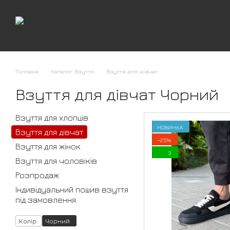
Перейти до основного контенту
Головна
Каталог Взуття
Взуття для дівчат
Взуття для дівчат Чорний
Взуття для хлопців
НОВИНКА
Взуття для дівчат
−25%
Взуття для жінок
3
Взуття для чоловіків
Розпродаж
Індивідуальний пошив взуття
під замовлення
Колір:
Чорний