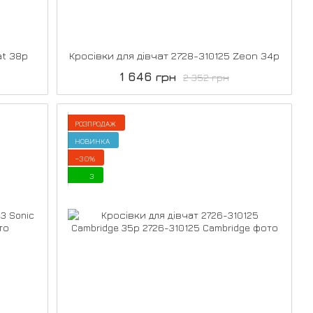
at 38р
Кросівки для дівчат 2728-310125 Zeon 34р
1 646 грн
2 352 грн
РОЗПРОДАЖ
НОВИНКА
−30%
3