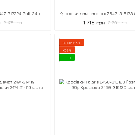
647-312224 Golf 34р
н
1 718 грн
2 175 грн
2 291 грн
РОЗПРОДАЖ
−50%
3