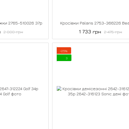
іжки 2765-510026 37р
Кросівки Palaris 2753-366226 Be
н
1 733 грн
2 000 грн
2 475 грн
−25%
3