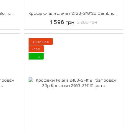
Кросівки демісезонні 2642-316123 Sonic 35р
Кросівки для дівчат 2726-310125 Cambridge 35р
1 596 грн
2 280 грн
РОЗПРОДАЖ
−50%
3