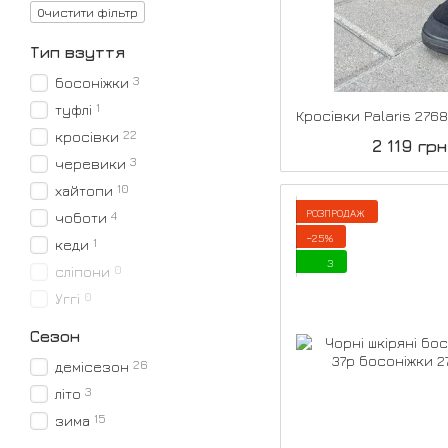
Очистити фільтр
Тип взуття
3
босоніжки
1
туфлі
22
кросівки
2 119 грн
3
черевики
10
хайтопи
РОЗПРОДАЖ
4
чоботи
−25%
1
кеди
3
0
сліпони
0
Уггі
Сезон
26
демісезон
3
літо
15
зима