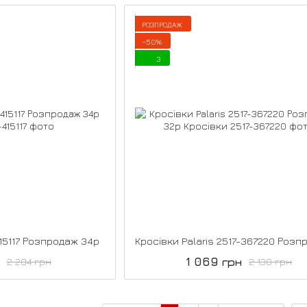
РОЗПРОДАЖ
−50%
3
415117 Розпродаж 34р
1 069 грн
2 284 грн
2 138 грн