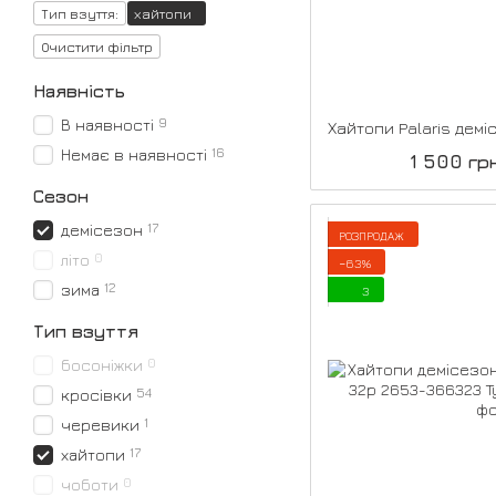
Тип взуття:
хайтопи
Очистити фільтр
Наявність
9
В наявності
16
Немає в наявності
1 500 гр
Сезон
17
демісезон
РОЗПРОДАЖ
0
літо
−63%
12
зима
3
Тип взуття
0
босоніжки
54
кросівки
1
черевики
17
хайтопи
0
чоботи