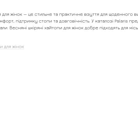
и для жінок — це стильне та практичне взуття для щоденного 
форт, підтримку стопи та довговічність. У каталозі Palaris пр
іали. Весняні шкіряні хайтопи для жінок добре підходять для мі
и для жінок