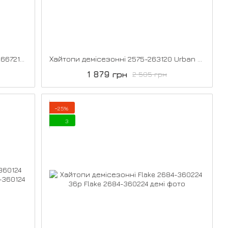
Хайтопи Palaris демісезонні 2578-266721Air 32
Хайтопи демісезонні 2575-263120 Urban 32р
1 879 грн
2 505 грн
−25%
3