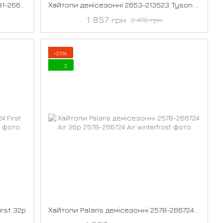
Хайтопи демісезонні Bublegum 2681-266124 36р
Хайтопи демісезонні 2653-213523 Tyson 32р
1 857 грн
2 476 грн
−25%
3
irst 32р
Хайтопи Palaris демісезонні 2578-266724 Air 36р