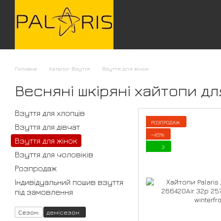
Перейти до основного контенту
Головна
Каталог Взуття
Взуття для жінок
Весняні шкіряні хайтопи дл
Взуття для хлопців
РОЗПРОДАЖ
Взуття для дівчат
−45%
Взуття для жінок
3
Взуття для чоловіків
Розпродаж
Індивідуальний пошив взуття
під замовлення
Сезон:
демісезон