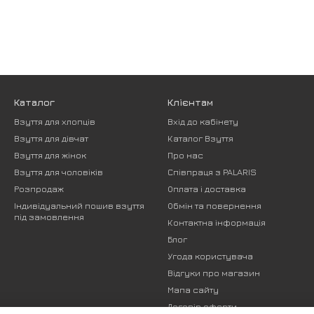
Каталог
Клієнтам
Взуття для хлопців
Вхід до кабінету
Взуття для дівчат
Каталог Взуття
Взуття для жінок
Про нас
Взуття для чоловіків
Співпраця з PALARIS
Розпродаж
Оплата і доставка
Індивідуальний пошив взуття
Обмін та повернення
під замовлення
Контактна інформація
Блог
Угода користувача
Відгуки про магазин
Мапа сайту
Договір оферти