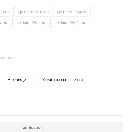
2.1 см
устілка 22.8 см
устілка 23.4 см
4 см
устілка 25.1 см
устілка 25.8 см
явності
В кредит
Замовити швидко
демісезон