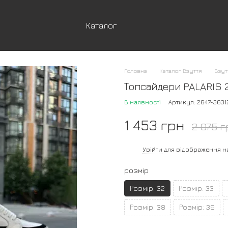
Каталог
Головна
Каталог Взуття
Взут
Топсайдери PALARIS 2
В наявності
Артикул: 2647-3631
1 453 грн
2 075 г
%
Увійти
для відображення н
розмір
Розмір: 32
Розмір: 33
Розмір: 38
Розмір: 39