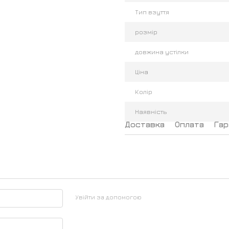
Тип взуття
розмір
довжина устілки
Ціна
Колір
Наявність
Доставка
Оплата
Гар
Увійти за допомогою