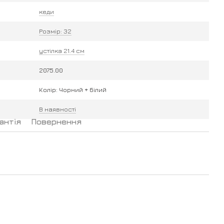
кеди
Розмір: 32
устілка 21.4 см
2075.00
Колір: Чорний + білий
В наявності
антія
Повернення