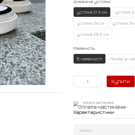
довжина устілки
устілка 21.4 см
устілка 2
устілка 24 см
устілка 24.
устілка 26.5 см
Наявність
В наявності
Немає в на
Купити
ОПЛАТА ЧАСТИНАМИ
3 платежі по 484.33 грн
Характеристики
Сезон