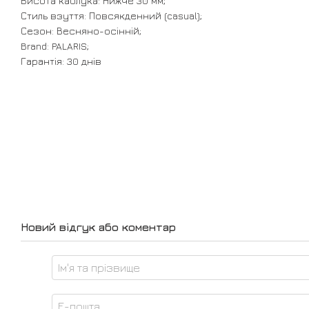
Висота каблука: Нижче 30 мм;
Стиль взуття: Повсякденний (casual);
Сезон: Весняно-осінній;
Brand: PALARIS;
Гарантія: 30 днів
Новий відгук або коментар