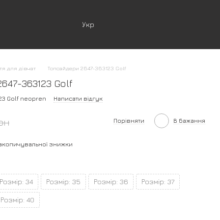
Укр
тя для дівчат
Топсайдери 2647-363123 Golf
647-363123 Golf
23 Golf neopren
Написати відгук
рн
Порівняти
В бажання
акопичувальної знижки
Розмір: 34
Розмір: 35
Розмір: 36
Розмір: 37
Розмір: 40