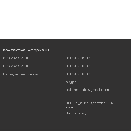
Контактна інформація
066 767-92-81
066 767-92-81
066 767-92-81
066 767-92-81
066 767-92-81
Передзвонити вам?
skype
palaris.sale@gmail.com
01103 вул. Менделеєва 12, м.
Київ
Мапа проїзду