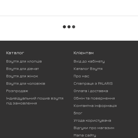
Каталог
Клієнтам
Взуття для хлопців
Вхід до кабінету
Взуття для дівчат
Каталог Взуття
Взуття для жінок
Про нас
Взуття для чоловіків
Співпраця з PALARIS
Розпродаж
Оплата і доставка
Індивідуальний пошив взуття
Обмін та повернення
під замовлення
Контактна інформація
Блог
Угода користувача
Відгуки про магазин
Мапа сайту