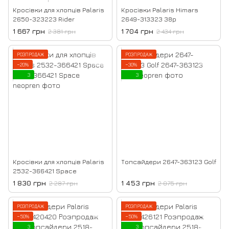
Кросівки для хлопців Palaris
Кросівки Palaris Himars
2650-323223 Rider
2649-313323 38р
1 667 грн
1 704 грн
2 381 грн
2 434 грн
РОЗПРОДАЖ
РОЗПРОДАЖ
−20%
−30%
3
3
Кросівки для хлопців Palaris
Топсайдери 2647-363123 Golf
2532-366421 Space
1 830 грн
1 453 грн
2 287 грн
2 075 грн
РОЗПРОДАЖ
РОЗПРОДАЖ
−50%
−50%
3
3