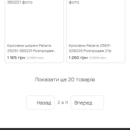
Кросівки шкіряні Palaris
Кросівки Palaris 25671-
25251-360221 Розпродаж
326220 Розпродаж 27р
39р
1 185 грн
1 260 грн
2 369 грн
2 520 грн
Показати ще 20 товарів
Назад
Вперед
2
з 11