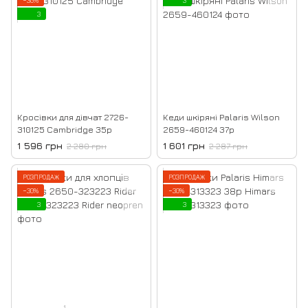
−30%
3
3
Кросівки для дівчат 2726-
Кеди шкіряні Palaris Wilson
310125 Cambridge 35р
2659-460124 37р
1 596 грн
1 601 грн
2 280 грн
2 287 грн
РОЗПРОДАЖ
РОЗПРОДАЖ
−30%
−30%
3
3
1