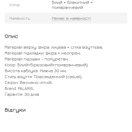
Білий + блакитний +
Колір
помаранчевий
Наявність
Немає в наявності
Опис
Матеріал верху: Шкіра: лицева + сітка взуттєва;
Матеріал підкладки: Шкіра + неопрен;
Матеріал підошви - поліуретан;
Колір: Білий+бірюзовий+помаранчевий);
Висота каблука: Нижче 30 мм;
Стиль взуття: Повсякденний (casual);
Сезон: Весняно-літній;
Brand: PALARIS;
Гарантія: 30 днів
Відгуки