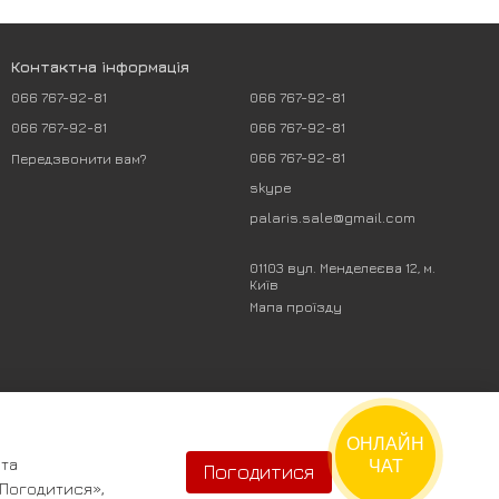
Контактна інформація
066 767-92-81
066 767-92-81
066 767-92-81
066 767-92-81
066 767-92-81
Передзвонити вам?
skype
palaris.sale@gmail.com
01103 вул. Менделеєва 12, м.
Київ
Мапа проїзду
ОНЛАЙН
 та
ЧАТ
Погодитися
«Погодитися»,