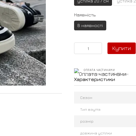
устілка 20.7 см
устілка 2
Наявність
В наявності
Купити
ОПЛАТА ЧАСТИНАМИ
3 платежі по 389.67 грн
Характеристики
Сезон
Тип взуття
розмір
довжина устілки