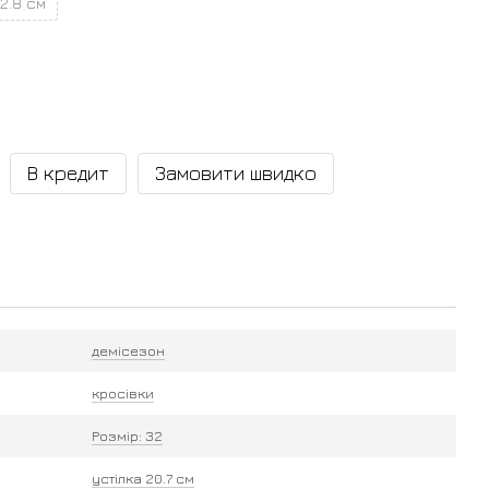
2.8 см
В кредит
Замовити швидко
демісезон
кросівки
Розмір: 32
устілка 20.7 см