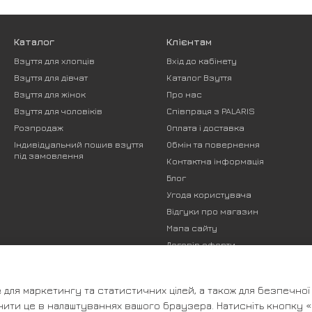
Каталог
Клієнтам
Взуття для хлопців
Вхід до кабінету
Взуття для дівчат
Каталог Взуття
Взуття для жінок
Про нас
Взуття для чоловіків
Співпраця з PALARIS
Розпродаж
Оплата і доставка
Індивідуальний пошив взуття
Обмін та повернення
під замовлення
Контактна інформація
Блог
Угода користувача
Відгуки про магазин
Мапа сайту
Договір оферти
Ми в соцмережах
для маркетингу та статистичних цілей, а також для безпечної
нити це в налаштуваннях вашого браузера. Натисніть кнопку 