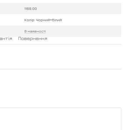
1169.00
Колір: Чорний+білий
В наявності
антія
Повернення