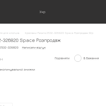
Укр
тя для хлопців
Кросівки Palaris 2532-326820 Space Розпродаж 32р
32-326820 Space Розпродаж
 2532-326820
Написати відгук
рн
Порівняти
В бажання
акопичувальної знижки