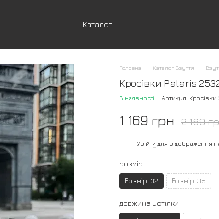
Каталог
Головна
Каталог Взуття
Взут
Кросівки Palaris 25
В наявності
Артикул: Кросівки
1 169 грн
2 169 г
%
Увійти
для відображення н
розмір
Розмір: 32
Розмір: 35
довжина устілки