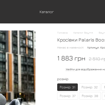
Каталог
Головна
Каталог Взуття
Взут
Кросівки Palaris Boo
Немає в наявності
Артикул: Кро
1 883 грн
2 510 г
%
Увійти
для відображення н
розмір
Розмір: 31
Розмір: 32
Розмір: 37
Розмір: 38