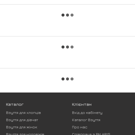
Каталог
Клієнтам
Взуття для хлопців
Вхід до кабінету
Взуття для дівчат
Каталог Взуття
Взуття для жінок
Про нас
Взуття для чоловіків
Співпраця з PALARIS