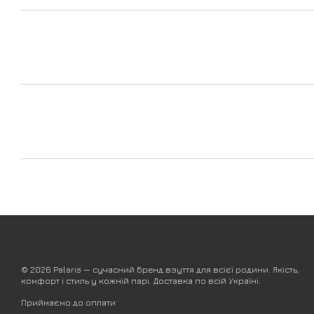
© 2026 Palaris — сучасний бренд взуття для всієї родини. Якість,
комфорт і стиль у кожній парі. Доставка по всій Україні.
Приймаємо до оплати