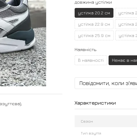
довжина устілки
устілка 20.2 см
устілка 
устілка 22.9 см
устілка 
устілка 25.9 см
устілка 
Наявність
В наявності
Немає в на
Повідомити, коли з'яв
Характеристики
взуттєва);
Сезон
Тип взуття