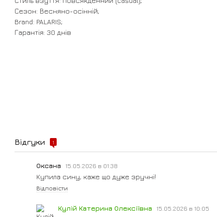
Стиль взуття: Повсякденний (casual);
Сезон: Весняно-осінній;
Brand: PALARIS;
Гарантія: 30 днів
Відгуки
1
Оксана
15.05.2026 в 01:38
Купила сину, каже що дуже зручні!
Відповісти
Кулій Катерина Олексіївна
15.05.2026 в 10:05