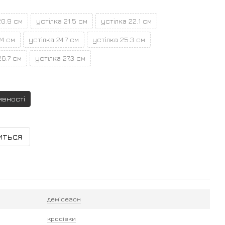
20.9 см
устілка 21.5 см
устілка 22.1 см
24 см
устілка 24.7 см
устілка 25.3 см
26.7 см
устілка 27.3 см
явності
иться
демісезон
кросівки