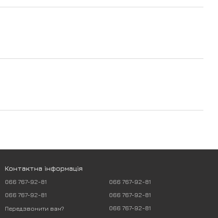
Контактна інформація
066 767-92-81
066 767-92-81
066 767-92-81
066 767-92-81
066 767-92-81
Передзвонити вам?