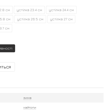
2.8 см
устілка 23.4 см
устілка 24.4 см
5.8 см
устілка 26.5 см
устілка 27 см
8.7 см
явності
иться
зима
хайтопи