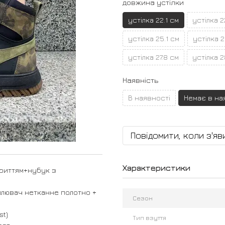
довжина устілки
устілка 22.1 см
устілка 2
устілка 25.1 см
устілка 2
устілка 27.8 см
устілка 2
Наявність
В наявності
Немає в на
Повідомити, коли з'яв
Характеристики
криттям+нубук з
теплювач нетканне полотно +
Сезон
st)
Тип взуття