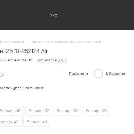
Укр
тя для хлопців
Хайтопи Palaris зимові 2578-262124 Air 34р
і 2578-262124 Air
8-262124 Air WF-15
Написати відгук
грн
Порівняти
В бажання
акопичувальної знижки
Розмір: 36
Розмір: 37
Розмір: 38
Розмір: 39
Розмір: 42
Розмір: 43