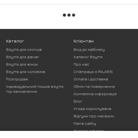
Каталог
Клієнтам
Взуття для хлопців
Вхід до кабінету
Взуття для дівчат
Каталог Взуття
Взуття для жінок
Про нас
Взуття для чоловіків
Співпраця з PALARIS
Розпродаж
Оплата і доставка
Індивідуальний пошив взуття
Обмін та повернення
під замовлення
Контактна інформація
Блог
Угода користувача
Відгуки про магазин
Мапа сайту
Договір оферти