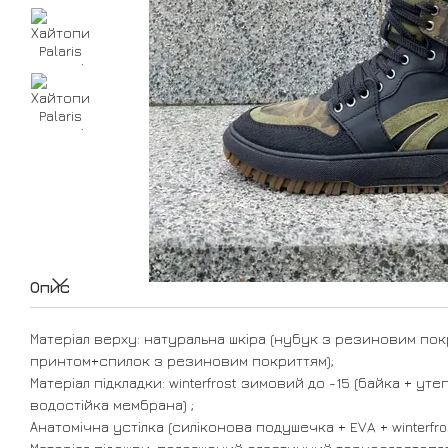
Опис
Матеріал верху: натуральна шкіра (нубук з резиновим по
принтом+спилок з резиновим покриттям);
Матеріал підкладки: winterfrost зимовий до -15 (байка + у
водостійка мембрана) ;
Анатомічна устілка (силіконова подушечка + EVA + winterfro