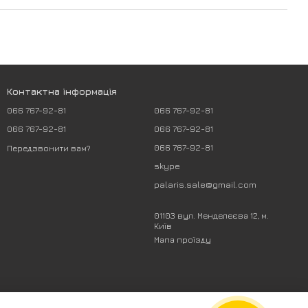
Контактна інформація
066 767-92-81
066 767-92-81
066 767-92-81
066 767-92-81
066 767-92-81
Передзвонити вам?
skype
palaris.sale@gmail.com
01103 вул. Менделеєва 12, м.
Київ
Мапа проїзду