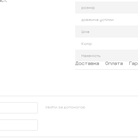
ст;
розмір
довжина устілки
Ціна
Колір
Наявність
Доставка
Оплата
Гар
Увійти за допомогою