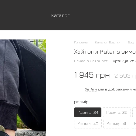
Каталог
Головна
Каталог Взуття
Взут
Хайтопи Palaris зимов
Немає в наявності
Артикул: 257
1 945 грн
2 593 
%
Увійти
для відображення н
розмір
Розмір: 34
Розмір: 35
Розмір: 40
Розмір: 41