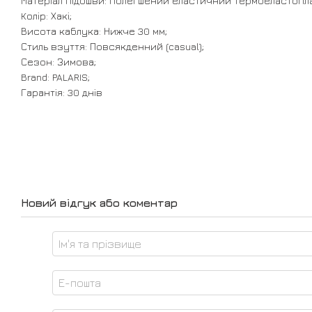
Матеріал підошви: полегшений еластичний термоеластопла
Колір: Хакі;
Висота каблука: Нижче 30 мм;
Стиль взуття: Повсякденний (casual);
Сезон: Зимова;
Brand: PALARIS;
Гарантія: 30 днів
Новий відгук або коментар