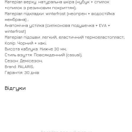
Матеріал верху: натуральна шкіра (нубук + спилок
+спилок з резиновим покриттям);
Матеріал підкладки: winterfrost (неопрен + водостійка
мембрана) ;
Анатомічна устілка (силіконова подушечка + EVA +
winterfrost)
Матеріал підошви: легкий, еластичний термоеластопласт;
Колір: Чорний + хакі;
Висота каблука: Нижче 30 мм;
Стиль взуття: Повсякденний (casual);
Сезон: Демісезон;
Brand: PALARIS;
Гарантія: 30 днів
Відгуки