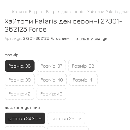
Каталог Взуття
Взуття для хлопців
Хайтопи Palaris демі
Хайтопи Palaris демісезонні 27301-
362125 Force
Артикул:
27301-362125 Force демі
Написати відгук
розмір
Розмір: 36
Розмір: 37
Розмір: 38
Розмір: 39
Розмір: 40
Розмір: 41
Розмір: 42
Розмір: 43
довжина устілки
устілка 24.3 см
устілка 25 см