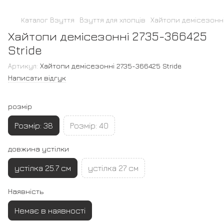
Каталог Взуття
Взуття для хлопців
Хайтопи демісезонні
Хайтопи демісезонні 2735-366425
Stride
Артикул:
Хайтопи демісезонні 2735-366425 Stride
Написати відгук
розмір
Розмір: 38
Розмір: 40
довжина устілки
устілка 25.7 см
устілка 27 см
Наявність
Немає в наявності