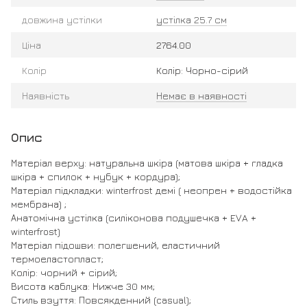
довжина устілки
устілка 25.7 см
Ціна
2764.00
Колір
Колір: Чорно-сірий
Наявність
Немає в наявності
Опис
Матеріал верху: натуральна шкіра (матова шкіра + гладка
шкіра + спилок + нубук + кордура);
Матеріал підкладки: winterfrost демі ( неопрен + водостійка
мембрана) ;
Анатомічна устілка (силіконова подушечка + EVA +
winterfrost)
Матеріал підошви: полегшений, еластичний
термоеластопласт;
Колір: чорний + сірий;
Висота каблука: Нижче 30 мм;
Стиль взуття: Повсякденний (casual);