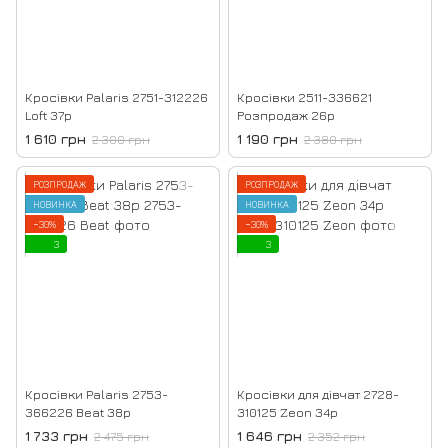
Кросівки Palaris 2751-312226
Кросівки 2511-336621
Loft 37р
Розпродаж 26р
1 610 грн
1 190 грн
2 300 грн
2 380 грн
РОЗПРОДАЖ
РОЗПРОДАЖ
НОВИНКА
НОВИНКА
−30%
−30%
3
3
Кросівки Palaris 2753-
Кросівки для дівчат 2728-
366226 Beat 38р
310125 Zeon 34р
1 733 грн
1 646 грн
2 475 грн
2 352 грн