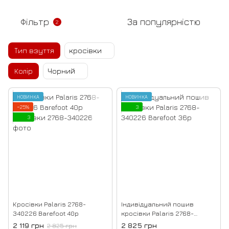
Фільтр
За популярністю
2
Тип взуття
кросівки
Колір
Чорний
НОВИНКА
НОВИНКА
−25%
3
3
Кросівки Palaris 2768-
Індивідуальний пошив
340226 Barefoot 40р
кросівки Palaris 2768-
340226 Barefoot 36р
2 119 грн
2 825 грн
2 825 грн