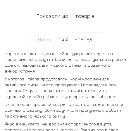
Показати ще 11 товарів
Назад
Вперед
1
з 2
Чорні кросівки – один із найпопулярніших варіантів
повсякденного взуття. Вони легко поєднуються з різним
одягом, підходять для міського стилю та щоденного
використання.
У каталозі Palaris представлені чорні кросівки для
активного ритму життя, прогулянок і повсякденного
носіння. Зручна посадка, практичні матеріали та
сучасний дизайн роблять їх універсальним вибором.
Шкіряні чорні кросівки добре підходять для весняного та
осіннього сезону. Вони зручні для прогулянок, роботи
та активного міського ритму.
Якщо ви шукаєте інші варіанти спортивного взуття,
перегляньте також розділ
кросівки
. Для тих, хто віддає