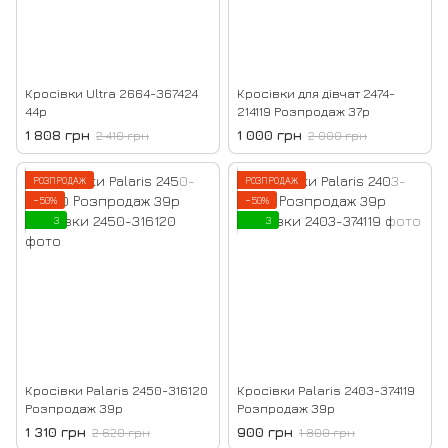
Кросівки Ultra 2664-367424
Кросівки для дівчат 2474-
44р
214119 Розпродаж 37р
1 808 грн
1 000 грн
2 410 грн
2 000 грн
РОЗПРОДАЖ
РОЗПРОДАЖ
−50%
−50%
3
3
Кросівки Palaris 2450-316120
Кросівки Palaris 2403-374119
Розпродаж 39р
Розпродаж 39р
1 310 грн
900 грн
2 620 грн
1 800 грн