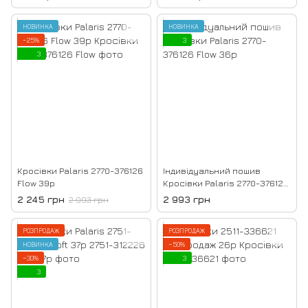
НОВИНКА
НОВИНКА
−25%
3
3
Кросівки Palaris 2770-376126
Індивідуальний пошив
Flow 39р
Кросівки Palaris 2770-376126
Flow 36р
2 245 грн
2 993 грн
2 993 грн
РОЗПРОДАЖ
РОЗПРОДАЖ
НОВИНКА
−50%
−30%
3
3