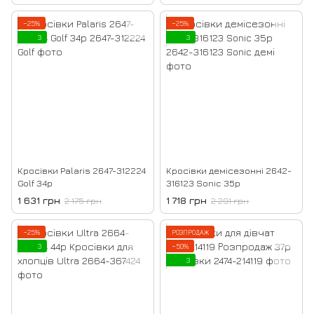
−25%
−25%
3
3
Кросівки Palaris 2647-312224
Кросівки демісезонні 2642-
Golf 34р
316123 Sonic 35р
1 631 грн
1 718 грн
2 175 грн
2 291 грн
−25%
РОЗПРОДАЖ
3
−50%
3