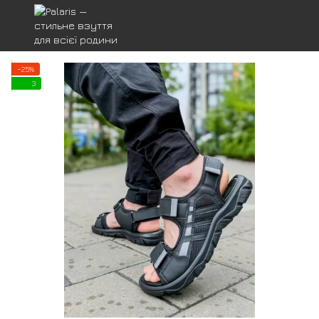
−25%
3