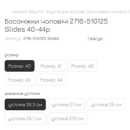
Каталог Взуття
Взуття для хлопців
Босоніжки чоловічі 2
Босоніжки чоловічі 2716-510125
Slides 40-44р
Артикул:
2716-510125 Slides
1 відгук
розмір
Розмір: 40
Розмір: 41
Розмір: 42
Розмір: 43
Розмір: 44
довжина устілки
устілка 26.3 см
устілка 27 см
устілка 28 см
устілка 28.7 см
устілка 27.5 см