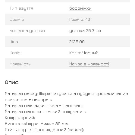
Тип взуття
босоніжки
розмір
Розмір: 40
довжина устілки
устілка 26.3 см
Ціна
2128.00
Колір
Колір: Чорний
Наявність
Немає в наявності
Опис
Матеріал верху: Шкіра натуральна нубук з прорезиненим
покриттям + неопрен;
Матеріал підкладки: Шкіра + неопрен;
Матеріал підошви - легкий поліуретан;
Колір: чорний;
Висота каблука: Нижче 30 мм;
Стиль взуття: Повсякденний (casual);