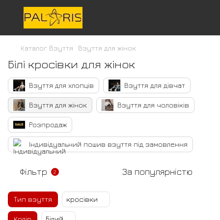
Каталог Взуття
Взуття для жінок
Білі кросівки для жінок
Взуття для хлопців
Взуття для дівчат
Взуття для жінок
Взуття для чоловіків
Розпродаж
Індивідуальний пошив взуття під замовлення
Фільтр
За популярністю
2
Тип взуття
кросівки
Колір
Білий