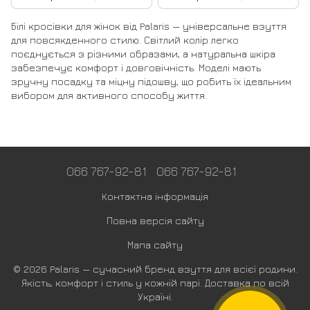
Білі кросівки для жінок від Palaris — універсальне взуття
для повсякденного стилю. Світлий колір легко
поєднується з різними образами, а натуральна шкіра
забезпечує комфорт і довговічність. Моделі мають
зручну посадку та міцну підошву, що робить їх ідеальним
вибором для активного способу життя.
066 767-92-81
066 767-92-81
Контактна інформація
Повна версія сайту
Мапа сайту
© 2026 Palaris — сучасний бренд взуття для всієї родини.
Якість, комфорт і стиль у кожній парі. Доставка по всій
Україні.