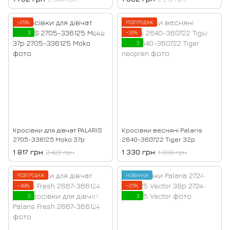
−25%
РОЗПРОДАЖ
3
−30%
3
Кросівки для дівчат PALARIS
Кросівки весняні Palaris
2705-336125 Moko 37р
2640-360722 Tiger 32р
1 817 грн
1 330 грн
2 422 грн
1 900 грн
РОЗПРОДАЖ
НОВИНКА
−49%
−25%
3
3