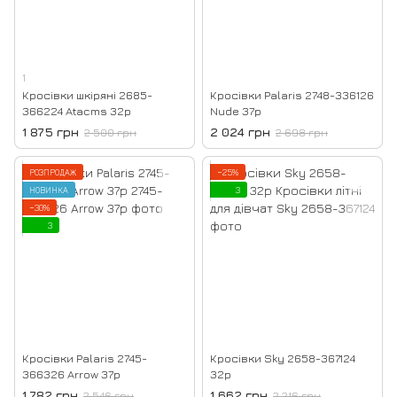
1
Кросівки шкіряні 2685-
Кросівки Palaris 2748-336126
366224 Atacms 32р
Nude 37р
1 875 грн
2 024 грн
2 500 грн
2 698 грн
РОЗПРОДАЖ
−25%
НОВИНКА
3
−30%
3
Кросівки Palaris 2745-
Кросівки Sky 2658-367124
366326 Arrow 37р
32р
1 782 грн
1 662 грн
2 546 грн
2 216 грн