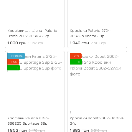
1
Кросівки для дівчат Palaris
Кросівки Palaria 2724-
Fresh 2667-366124 32р
366225 Vector 38р
1 000 грн
1 940 грн
1 952 грн
2 587 грн
НОВИНКА
−25%
−25%
3
3
1
Кросівки Palaris 2725-
Кросівки Boost 2662-327224
366225 Sportage 38р
34р
1 853 грн
1 883 грн
2 470 грн
2 510 грн